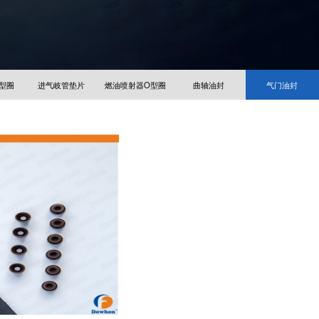
型圈
进气岐管垫片
燃油喷射器O型圈
曲轴油封
气门油封