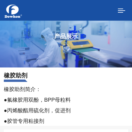
产品展示
首页
走进道弘
橡胶助剂
公司介绍
橡胶助剂简介：
发展历程
●氟橡胶用双酚，BPP母粒料
经营理念
●丙烯酸酯用硫化剂，促进剂
●胶管专用粘接剂
组织架构