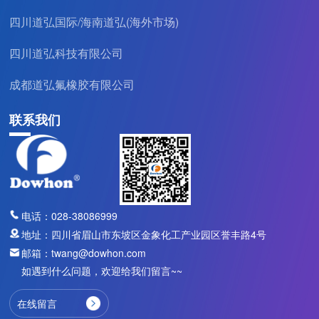
氢化丁腈橡胶
四川道弘国际/海南道弘(海外市场)
产品应用
四川道弘科技有限公司
成都道弘氟橡胶有限公司
汽车工业
联系我们
航空航天
石油化工
科技生活
电话：028-38086999
地址：四川省眉山市东坡区金象化工产业园区誉丰路4号
半导体
邮箱：twang@dowhon.com
人力资源
如遇到什么问题，欢迎给我们留言~~
在线留言