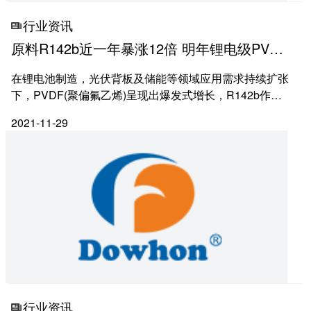
行业资讯
原料R142b近一年暴涨12倍 明年锂电级PVDF
缺口或增大
在锂电池制造，光伏背板及储能等领域应用需求持续扩张
下，PVDF(聚偏氟乙烯)呈现出爆发式增长，R142b作为
氟化工产品PVDF的主要生产原料同向拉涨，最新价格已
2021-11-29
涨至180000元/吨，单月涨幅已超10%，近一年累计涨幅
达12倍。...
行业资讯