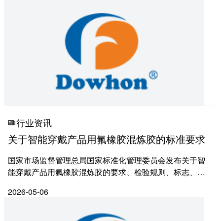
资质荣誉
车用...
设备展示
产品展示
氟橡胶预混胶
氟橡胶混炼胶
行业资讯
关于智能穿戴产品用氟橡胶混炼胶的标准要求
全氟醚橡胶
国家市场监督管理总局国家标准化管理委员会发布关于智
全氟醚O型圈
能穿戴产品用氟橡胶混炼胶的要求、检验规则、标志、包
氟硅胶
装、运输和贮存,描述了相应的试验方法。本文件适用于智
2026-05-06
能穿戴产品用的氟橡胶混炼胶(以下简称混炼胶)的生产
橡胶助剂
与...